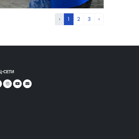
‹
1
2
3
›
Ц-СЕТИ