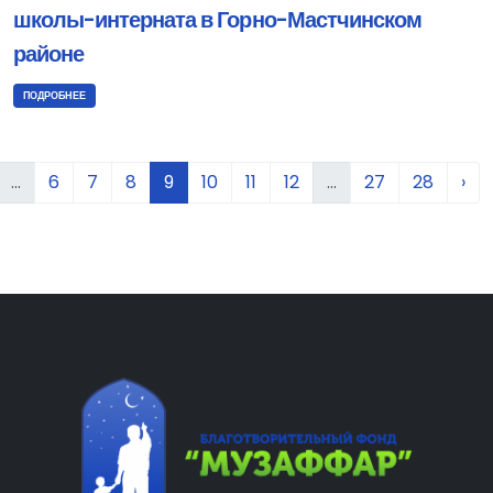
школы-интерната в Горно-Мастчинском
районе
ПОДРОБНЕЕ
...
6
7
8
9
10
11
12
...
27
28
›