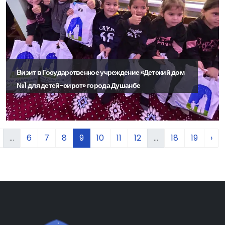
Визит в Государственное учреждение «Детский дом
№1 для детей-сирот» города Душанбе
...
6
7
8
9
10
11
12
...
18
19
›