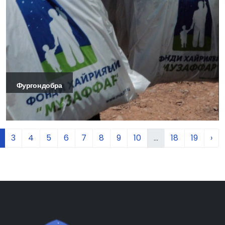
Фургон добра
3
4
5
6
7
8
9
10
...
18
19
›