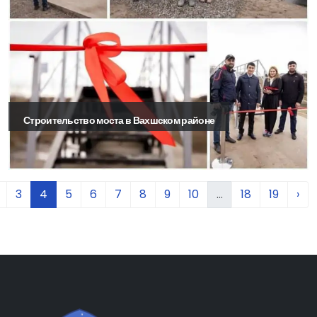
Строительство моста в Вахшском районе
3
4
5
6
7
8
9
10
...
18
19
›